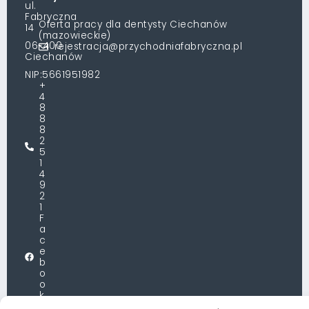
ul.
Fabryczna
Oferta pracy dla dentysty Ciechanów
14
(mazowieckie)
06-400
rejestracja@przychodniafabryczna.pl
Ciechanów
NIP:5661951982
+
4
8
8
8
2
5
1
4
9
2
1
F
a
c
e
b
o
o
k